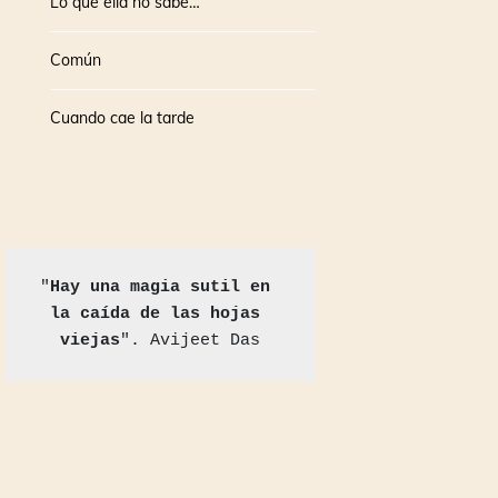
Lo que ella no sabe…
Común
Cuando cae la tarde
"
Hay una magia sutil en 
la caída de las hojas 
viejas
". Avijeet Das