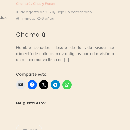
Chamalú
/
Citas y Frases
18 de agosto de 2020
/ Deja un comentario
en
Chamalú
das,
1 minuto
6 años
Chamalú
Hombre soñador, filósofo de la vida vivida, se
alimentó de culturas muy antiguas para dar visión a
un mundo nuevo lleno de […]
Comparte esto:
Me gusta esto:
Leer más