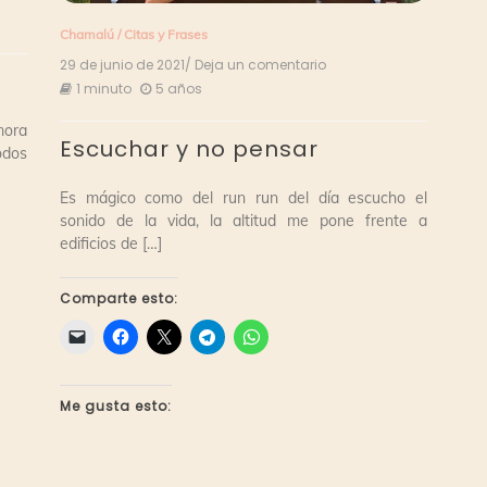
Chamalú
/
Citas y Frases
29 de junio de 2021
/ Deja un comentario
en
Escuchar
1 minuto
5 años
y
no
mora
Escuchar y no pensar
pensar
odos
Es mágico como del run run del día escucho el
sonido de la vida, la altitud me pone frente a
edificios de […]
Comparte esto:
Me gusta esto: