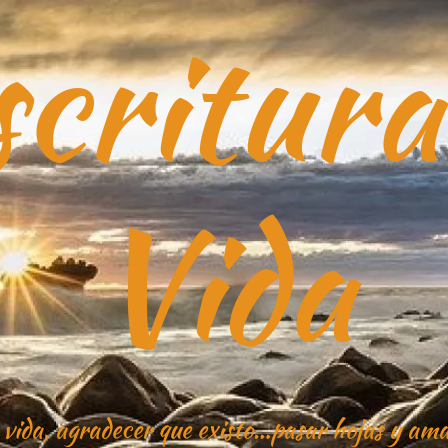
critura
Vida
 vida, agradecer que existo…pasar hojas y ama