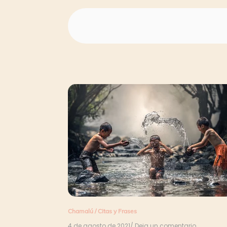
Chamalú
/
Citas y Frases
4 de agosto de 2021
/ Deja un comentario
en