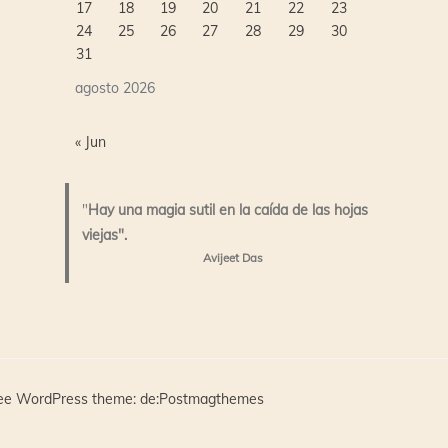
17
18
19
20
21
22
23
24
25
26
27
28
29
30
31
agosto 2026
« Jun
"
Hay una magia sutil en la caída de las hojas
viejas".
Avijeet Das
ree WordPress theme
: de:
Postmagthemes