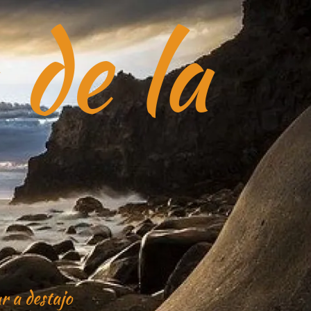
 de la
r a destajo