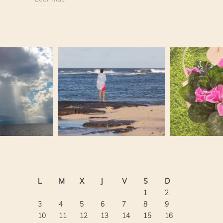
L
M
X
J
V
S
D
1
2
3
4
5
6
7
8
9
10
11
12
13
14
15
16