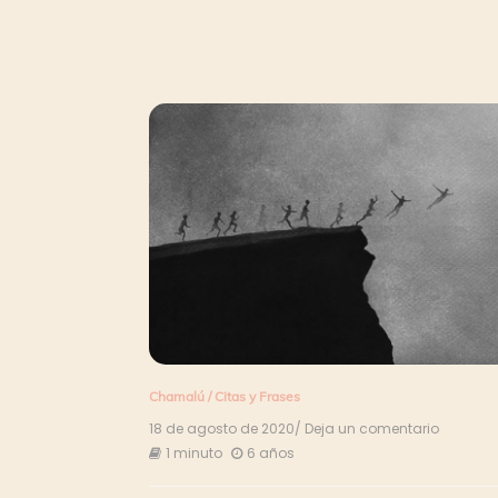
Chamalú
/
Citas y Frases
18 de agosto de 2020
/ Deja un comentario
en
Tú
1 minuto
6 años