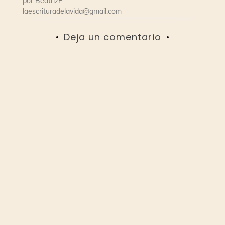
por
BeatrizP
laescrituradelavida@gmail.com
Deja un comentario