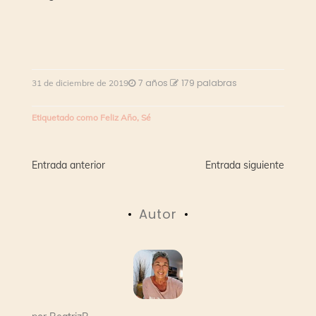
7 años
179 palabras
31 de diciembre de 2019
Etiquetado como
Feliz Año
,
Sé
Navegación
Entrada anterior
Entrada siguiente
de
Autor
entradas