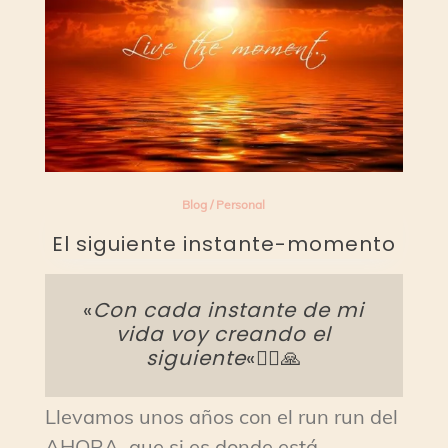
Blog
/
Personal
El siguiente instante-momento
«
Con cada instante de mi
vida voy creando el
siguiente
«🧘‍♀️🙏
Llevamos unos años con el run run del
AHORA, que si es donde está