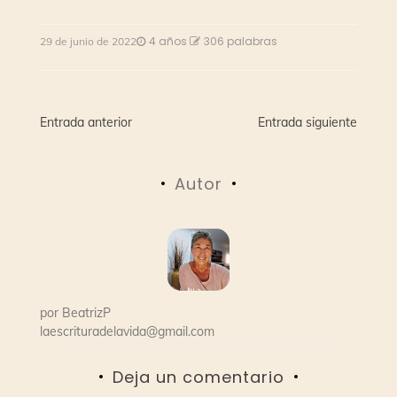
4 años
306 palabras
29 de junio de 2022
Navegación
Entrada anterior
Entrada siguiente
de
Autor
entradas
por
BeatrizP
laescrituradelavida@gmail.com
Deja un comentario