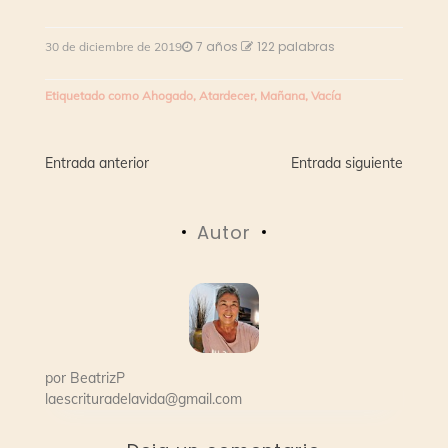
7 años
122 palabras
30 de diciembre de 2019
Etiquetado como
Ahogado
,
Atardecer
,
Mañana
,
Vacía
Navegación
Entrada anterior
Entrada siguiente
de
Autor
entradas
por
BeatrizP
laescrituradelavida@gmail.com