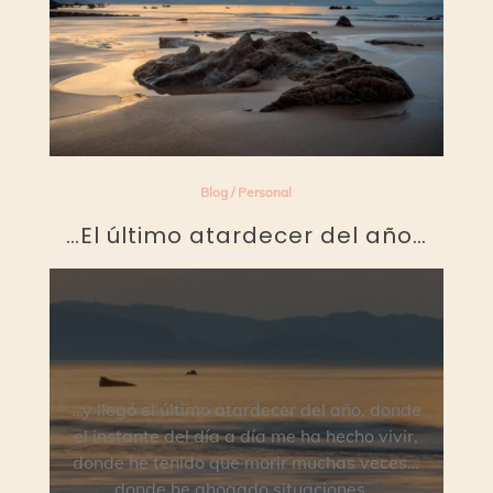
Blog
/
Personal
…El último atardecer del año…
…y llegó el último atardecer del año, donde
el instante del día a día me ha hecho vivir,
donde he tenido que morir muchas veces…
donde he ahogado situaciones…