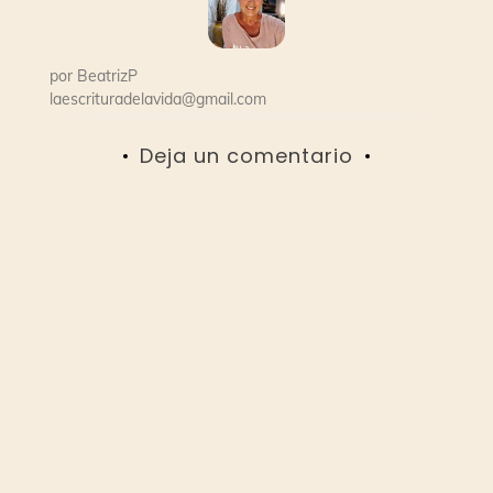
por
BeatrizP
laescrituradelavida@gmail.com
Deja un comentario