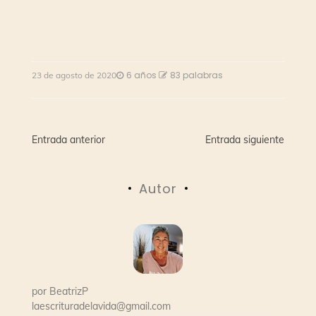
6 años
83 palabras
23 de agosto de 2020
Navegación
Entrada anterior
Entrada siguiente
de
Autor
entradas
por
BeatrizP
laescrituradelavida@gmail.com