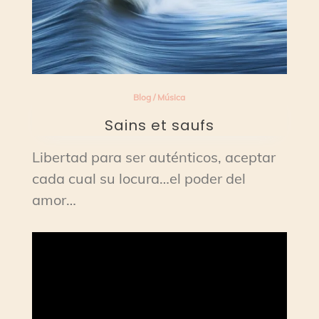
Blog
/
Música
Sains et saufs
Libertad para ser auténticos, aceptar
cada cual su locura…el poder del
amor…