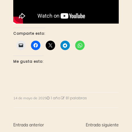
Comparte esto:
Me gusta esto:
1 año
81 palabras
14 de mayo de 2025
Navegación
Entrada anterior
Entrada siguiente