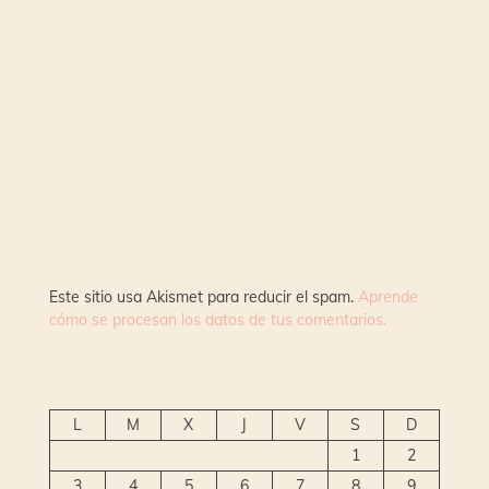
Este sitio usa Akismet para reducir el spam.
Aprende
cómo se procesan los datos de tus comentarios.
L
M
X
J
V
S
D
1
2
3
4
5
6
7
8
9