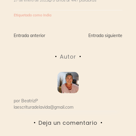
5 años
447 palabras
27 de enero de 2022
Etiquetado como
India
Navegación
Entrada anterior
Entrada siguiente
de
Autor
entradas
por
BeatrizP
laescrituradelavida@gmail.com
Deja un comentario