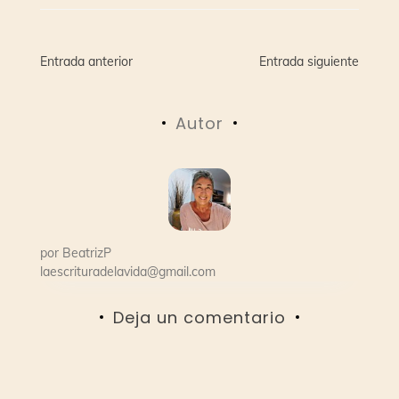
Navegación
Entrada anterior
Entrada siguiente
de
Autor
entradas
por
BeatrizP
laescrituradelavida@gmail.com
Deja un comentario