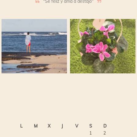
"Sé feliz y ama a destajo"
L
M
X
J
V
S
D
1
2