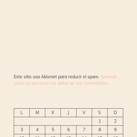
Este sitio usa Akismet para reducir el spam.
Aprende
cómo se procesan los datos de tus comentarios.
L
M
X
J
V
S
D
1
2
3
4
5
6
7
8
9