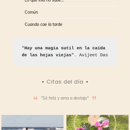
Lo que ella no sabe…
Común
Cuando cae la tarde
"
Hay una magia sutil en la caída 
de las hojas viejas
". Avijeet Das
Citas del día
"Sé feliz y ama a destajo"