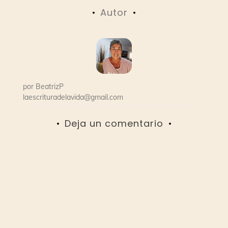
de
Autor
entradas
por
BeatrizP
laescrituradelavida@gmail.com
Deja un comentario