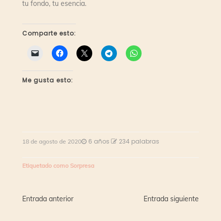
tu fondo, tu esencia.
Comparte esto:
Me gusta esto:
6 años
234 palabras
18 de agosto de 2020
Etiquetado como
Sorpresa
Navegación
Entrada anterior
Entrada siguiente