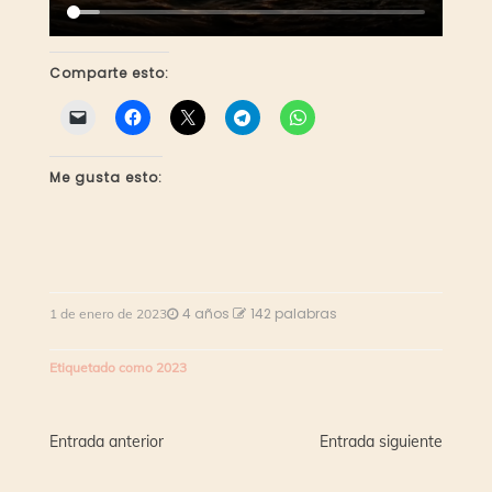
Comparte esto:
Me gusta esto:
4 años
142 palabras
1 de enero de 2023
Etiquetado como
2023
Navegación
Entrada anterior
Entrada siguiente
de