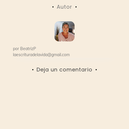
Autor
entradas
por
BeatrizP
laescrituradelavida@gmail.com
Deja un comentario