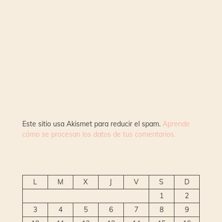
Este sitio usa Akismet para reducir el spam.
Aprende
cómo se procesan los datos de tus comentarios.
L
M
X
J
V
S
D
1
2
3
4
5
6
7
8
9