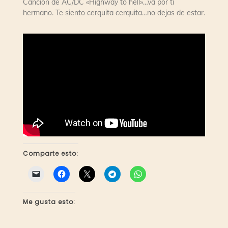
Canción de AC/DC «Highway to hell»…va por tí
hermano. Te siento cerquita cerquita…no dejas de estar.
Comparte esto:
Me gusta esto: