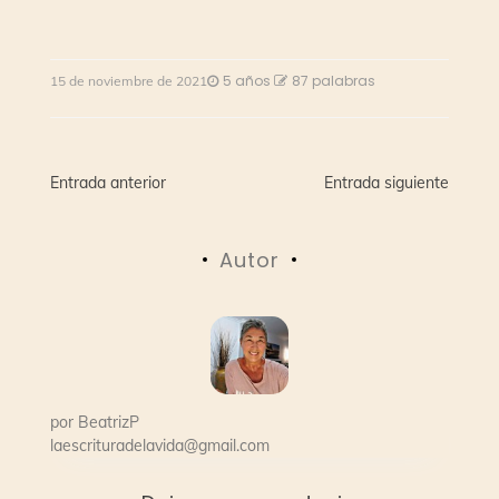
5 años
87 palabras
15 de noviembre de 2021
Navegación
Entrada anterior
Entrada siguiente
de
Autor
entradas
por
BeatrizP
laescrituradelavida@gmail.com