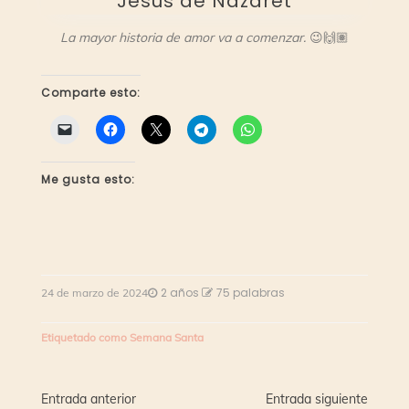
Jesús de Nazaret
La mayor historia de amor va a comenzar.
😉🙌🏽
Comparte esto:
Me gusta esto:
2 años
75 palabras
24 de marzo de 2024
Etiquetado como
Semana Santa
Navegación
Entrada anterior
Entrada siguiente