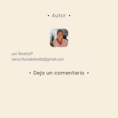
de
Autor
entradas
por
BeatrizP
laescrituradelavida@gmail.com
Deja un comentario