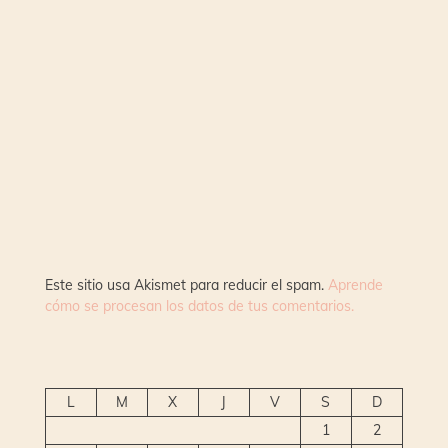
Este sitio usa Akismet para reducir el spam.
Aprende
cómo se procesan los datos de tus comentarios.
L
M
X
J
V
S
D
1
2