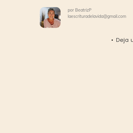
por
BeatrizP
laescrituradelavida@gmail.com
Deja 