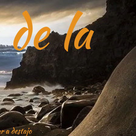
 de la
r a destajo