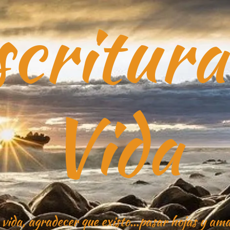
critura
Vida
 vida, agradecer que existo…pasar hojas y ama