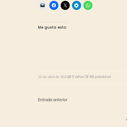
Me gusta esto:
5 años
88 palabras
20 de abril de 2021
Navegación
Entrada anterior
de
entradas