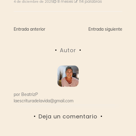
8 meses
114 palabras
4 de diciembre de 2025
Navegación
Entrada anterior
Entrada siguiente
de
Autor
entradas
por
BeatrizP
laescrituradelavida@gmail.com
Deja un comentario