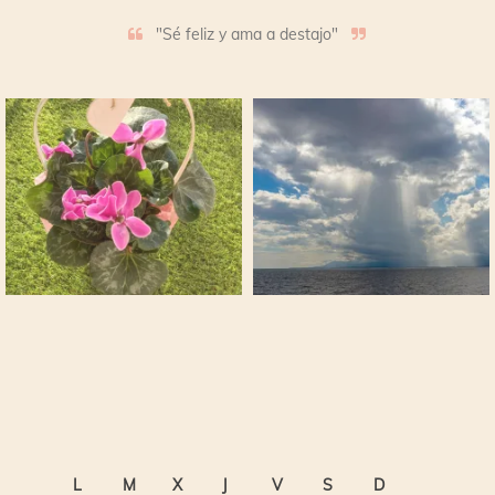
"Sé feliz y ama a destajo"
L
M
X
J
V
S
D