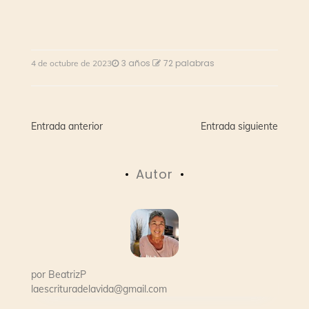
3 años
72 palabras
4 de octubre de 2023
Navegación
Entrada anterior
Entrada siguiente
de
Autor
entradas
por
BeatrizP
laescrituradelavida@gmail.com