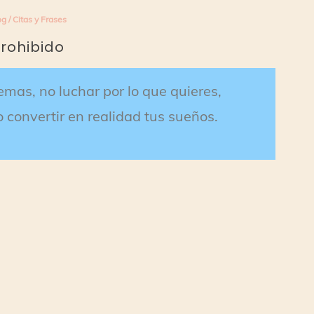
og
/
Citas y Frases
rohibido
lemas, no luchar por lo que quieres,
 convertir en realidad tus sueños.