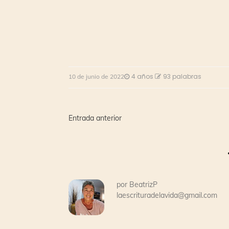
4 años
93 palabras
10 de junio de 2022
Navegación
Entrada anterior
de
entradas
por
BeatrizP
laescrituradelavida@gmail.com