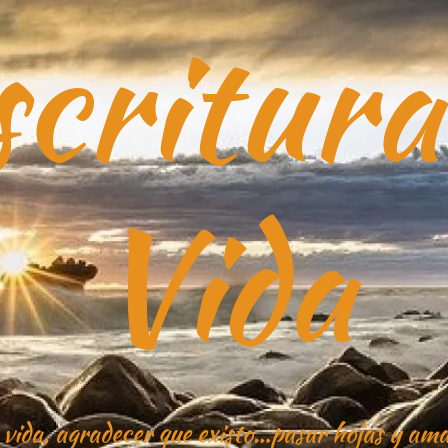
critura
Vida
 vida, agradecer que existo…pasar hojas y ama