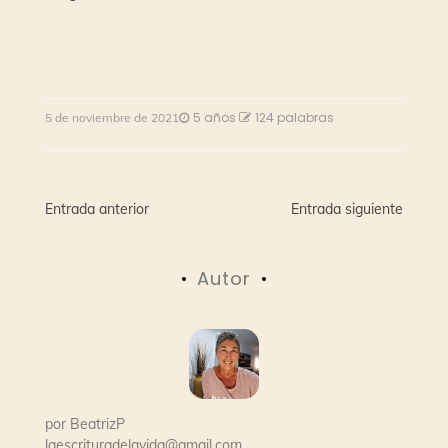
5 años
124 palabras
5 de noviembre de 2021
Navegación
Entrada anterior
Entrada siguiente
de
Autor
entradas
por
BeatrizP
laescrituradelavida@gmail.com