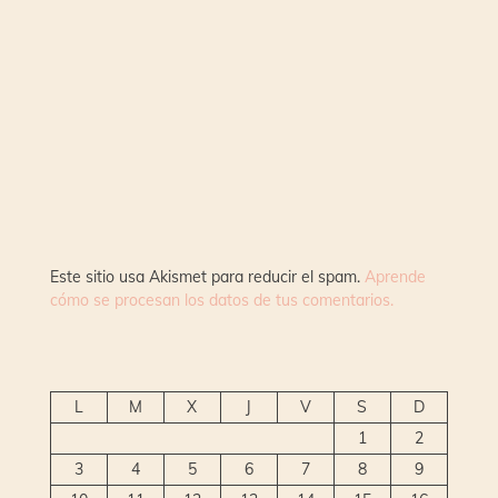
Este sitio usa Akismet para reducir el spam.
Aprende
cómo se procesan los datos de tus comentarios.
L
M
X
J
V
S
D
1
2
3
4
5
6
7
8
9