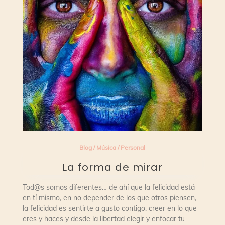
Blog
/
Música
/
Personal
La forma de mirar
Tod@s somos diferentes… de ahí que la felicidad está
en tí mismo, en no depender de los que otros piensen,
la felicidad es sentirte a gusto contigo, creer en lo que
eres y haces y desde la libertad elegir y enfocar tu