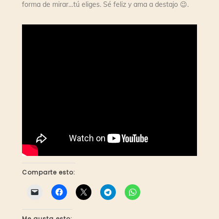
forma de mirar…tú eliges. Sé feliz y ama a destajo 😉.
Comparte esto:
Me gusta esto: