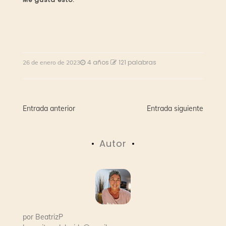
4 años
121 palabras
26 de enero de 2023
Navegación
Entrada anterior
Entrada siguiente
de
Autor
entradas
por
BeatrizP