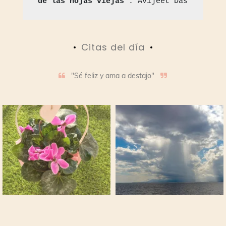
de las hojas viejas
". Avijeet Das
Citas del día
"Sé feliz y ama a destajo"