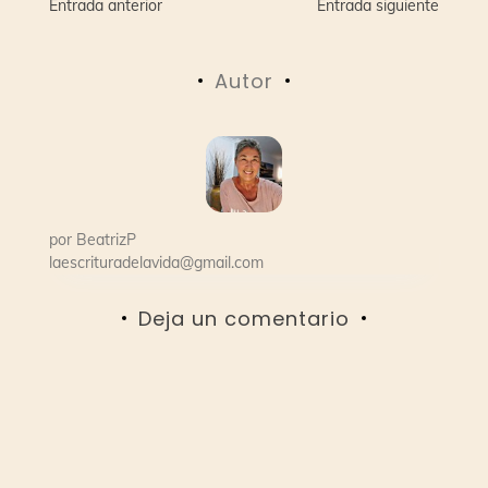
Navegación
Entrada anterior
Entrada siguiente
de
Autor
entradas
por
BeatrizP
laescrituradelavida@gmail.com
Deja un comentario