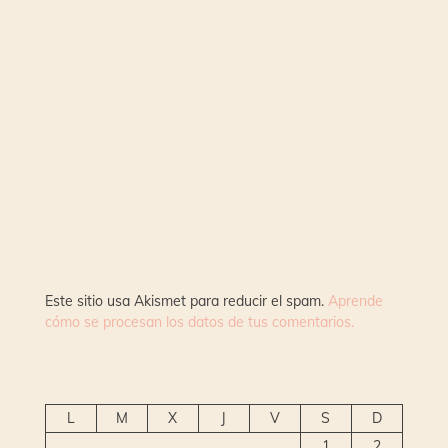
Este sitio usa Akismet para reducir el spam.
Aprende
cómo se procesan los datos de tus comentarios.
L
M
X
J
V
S
D
1
2