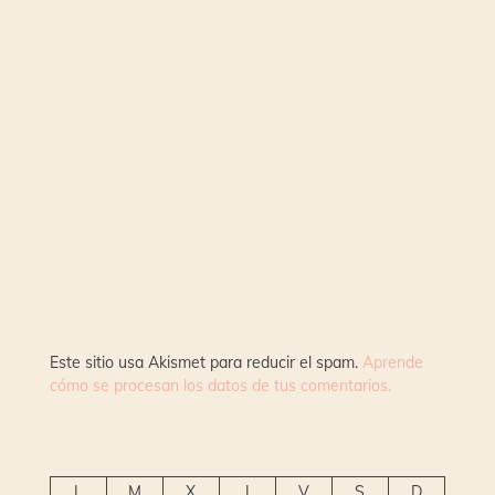
Este sitio usa Akismet para reducir el spam.
Aprende
cómo se procesan los datos de tus comentarios.
L
M
X
J
V
S
D