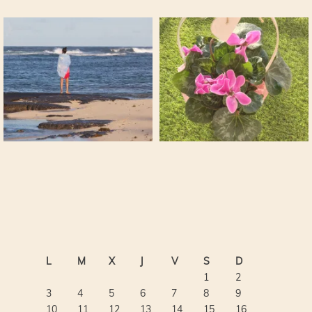
L
M
X
J
V
S
D
1
2
3
4
5
6
7
8
9
10
11
12
13
14
15
16