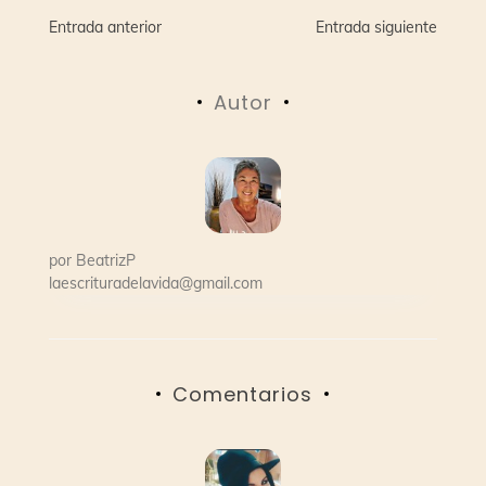
Navegación
Entrada anterior
Entrada siguiente
de
Autor
entradas
por
BeatrizP
laescrituradelavida@gmail.com
Comentarios