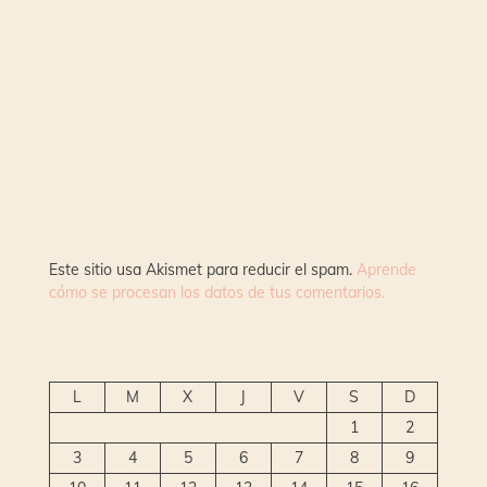
Este sitio usa Akismet para reducir el spam.
Aprende
cómo se procesan los datos de tus comentarios.
L
M
X
J
V
S
D
1
2
3
4
5
6
7
8
9