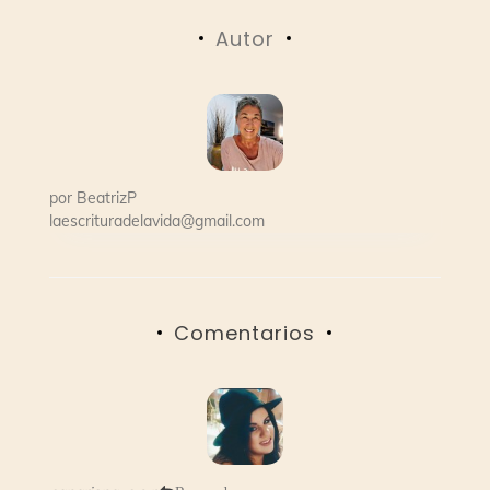
de
Autor
entradas
por
BeatrizP
laescrituradelavida@gmail.com
Comentarios