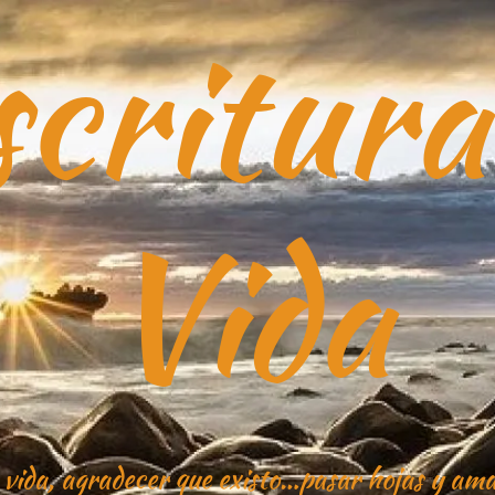
critura
Vida
 vida, agradecer que existo…pasar hojas y ama