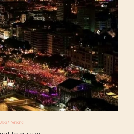
Blog
/
Personal
al te quiero…