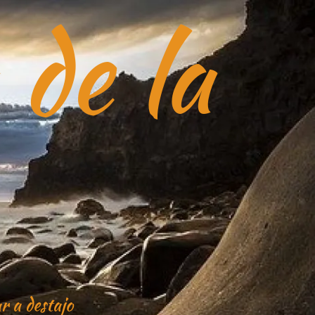
 de la
r a destajo