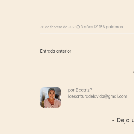
3 años
156 palabras
26 de febrero de 2023
Navegación
Entrada anterior
de
entradas
por
BeatrizP
laescrituradelavida@gmail.com
Deja 