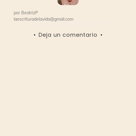
por
BeatrizP
laescrituradelavida@gmail.com
Deja un comentario