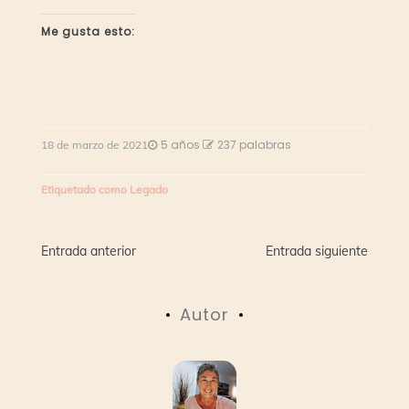
Me gusta esto:
5 años
237 palabras
18 de marzo de 2021
Etiquetado como
Legado
Navegación
Entrada anterior
Entrada siguiente
de
Autor
entradas