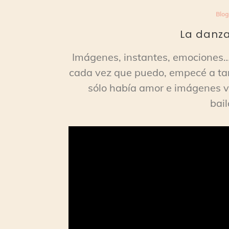
Blog
La danza
Imágenes, instantes, emociones…
cada vez que puedo, empecé a ta
sólo había amor e imágenes vi
bail