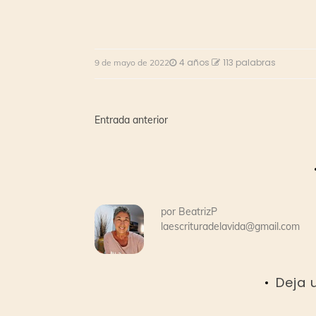
4 años
113 palabras
9 de mayo de 2022
Navegación
Entrada anterior
de
entradas
por
BeatrizP
laescrituradelavida@gmail.com
Deja 