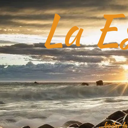
La Es
Saltar
al
contenido
…bailar la