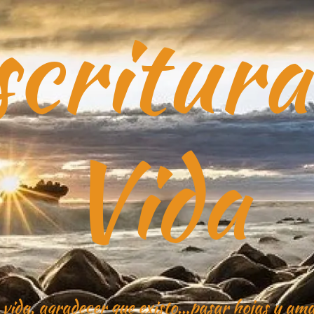
critura
Vida
 vida, agradecer que existo…pasar hojas y ama