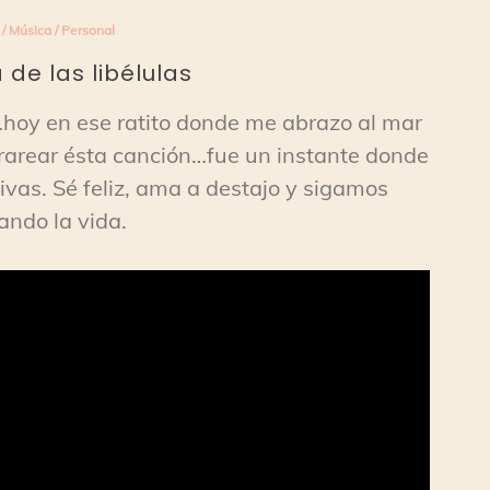
/
Música
/
Personal
 de las libélulas
hoy en ese ratito donde me abrazo al mar
rarear ésta canción…fue un instante donde
vas. Sé feliz, ama a destajo y sigamos
ando la vida.