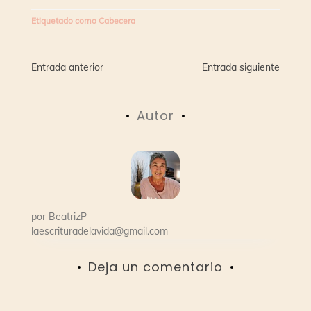
Etiquetado como
Cabecera
Navegación
Entrada anterior
Entrada siguiente
de
Autor
entradas
por
BeatrizP
laescrituradelavida@gmail.com
Deja un comentario