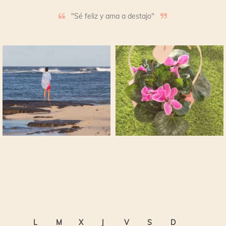
"Sé feliz y ama a destajo"
L
M
X
J
V
S
D