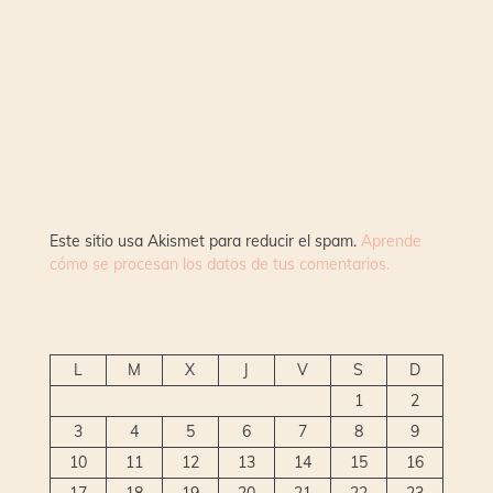
Este sitio usa Akismet para reducir el spam.
Aprende
cómo se procesan los datos de tus comentarios.
L
M
X
J
V
S
D
1
2
3
4
5
6
7
8
9
10
11
12
13
14
15
16
17
18
19
20
21
22
23