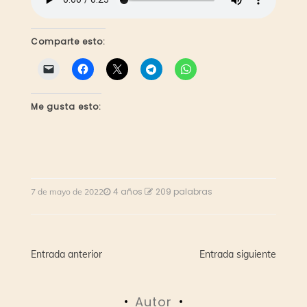
Comparte esto:
Me gusta esto:
4 años
209 palabras
7 de mayo de 2022
Navegación
Entrada anterior
Entrada siguiente
de
Autor