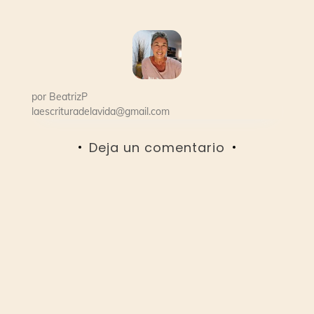
entradas
por
BeatrizP
laescrituradelavida@gmail.com
Deja un comentario