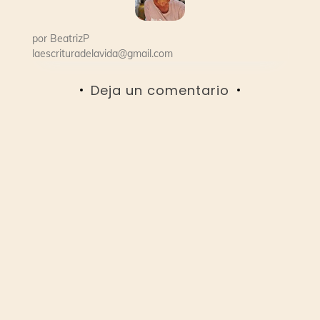
por
BeatrizP
laescrituradelavida@gmail.com
Deja un comentario