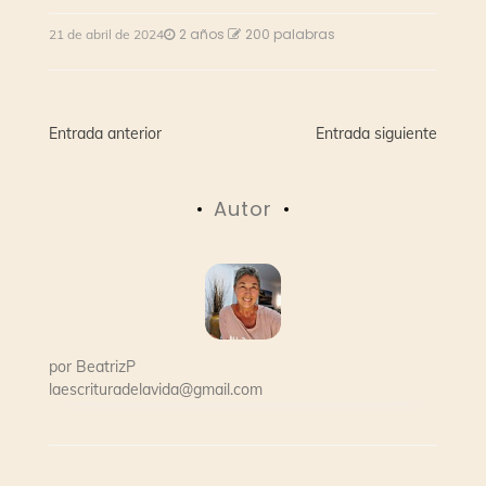
2 años
200 palabras
21 de abril de 2024
Navegación
Entrada anterior
Entrada siguiente
de
Autor
entradas
por
BeatrizP
laescrituradelavida@gmail.com