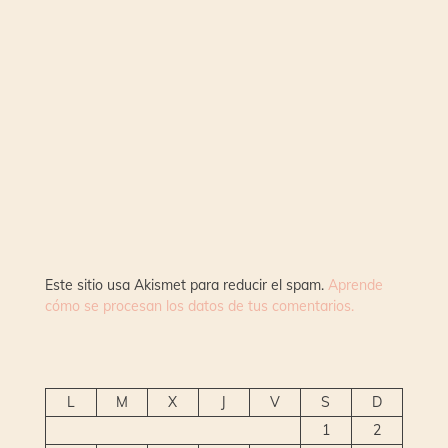
Este sitio usa Akismet para reducir el spam.
Aprende
cómo se procesan los datos de tus comentarios.
L
M
X
J
V
S
D
1
2