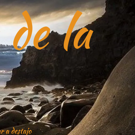
 de la
r a destajo