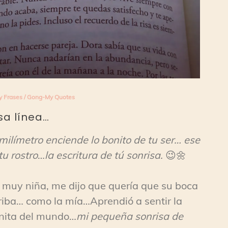
y Frases
/
Gong-My Quotes
sa línea…
milímetro enciende lo bonito de tu ser… ese
tu rostro
…
la escritura de tú sonrisa.
😉🌼
o muy niña, me dijo que quería que su boca
rriba… como la mía…Aprendió a sentir la
onita del mundo…
mi pequeña sonrisa de