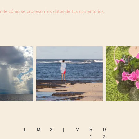
nde cómo se procesan los datos de tus comentarios.
L
M
X
J
V
S
D
1
2