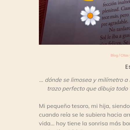
Blog
/
Citas 
E
…
dónde se limosea y milímetro a 
trazo perfecto que dibuja todo 
Mi pequeño tesoro, mi hija, siend
cuando reía se le subiera hacia a
vida… hoy tiene la sonrisa más b