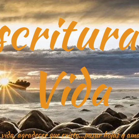
critura
Vida
 vida, agradecer que existo…pasar hojas y ama