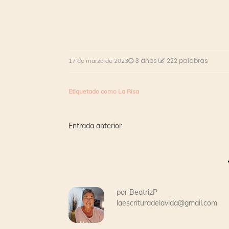
3 años
222 palabras
17 de marzo de 2023
Etiquetado como
La Risa
Navegación
Entrada anterior
de
entradas
por
BeatrizP
laescrituradelavida@gmail.com