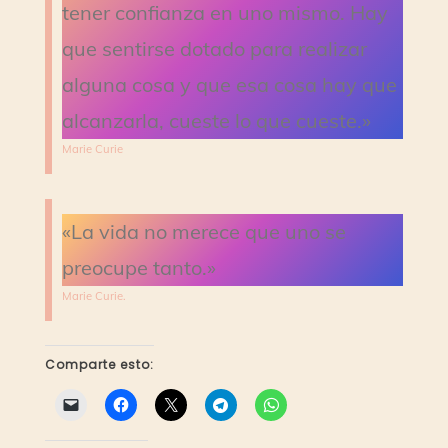
tener confianza en uno mismo. Hay
que sentirse dotado para realizar
alguna cosa y que esa cosa hay que
alcanzarla, cueste lo que cueste.»
Marie Curie
«La vida no merece que uno se
preocupe tanto.»
Marie Curie.
Comparte esto: