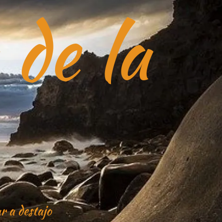
 de la
r a destajo