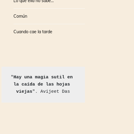
Lo que ella no sabe…
Común
Cuando cae la tarde
"
Hay una magia sutil en 
la caída de las hojas 
viejas
". Avijeet Das