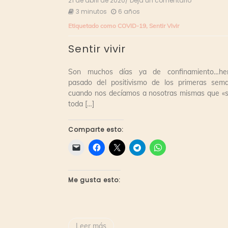
21 de abril de 2020
/ Deja un comentario
en
Sentir
3 minutos
6 años
vivir
Etiquetado como
COVID-19
,
Sentir Vivir
Sentir vivir
Son muchos días ya de confinamiento…h
pasado del positivismo de los primeras sem
cuando nos decíamos a nosotras mismas que «s
toda […]
Comparte esto:
Me gusta esto:
Leer más