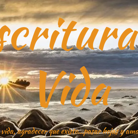
critura
Vida
 vida, agradecer que existo…pasar hojas y ama