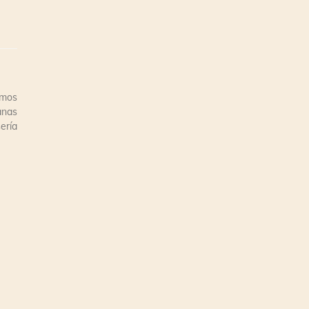
emos
anas
ería