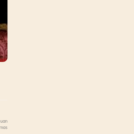
Juan
 mas