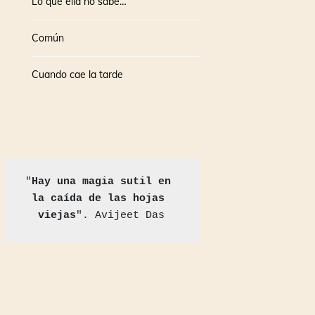
Lo que ella no sabe…
Común
Cuando cae la tarde
"
Hay una magia sutil en 
la caída de las hojas 
viejas
". Avijeet Das