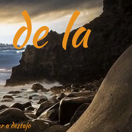
 de la
r a destajo