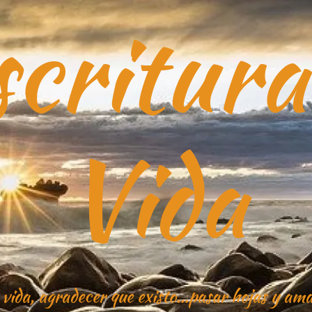
critura
Vida
 vida, agradecer que existo…pasar hojas y ama