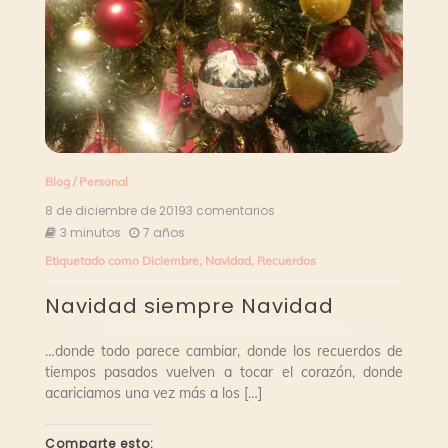
Blog
/
Personal
8 de diciembre de 2019
3 comentarios
en
Navidad
3 minutos
7 años
siempre
Etiquetado como
Diciembre
,
Navidad
,
Recuerdos
Navidad
Navidad siempre Navidad
…donde todo parece cambiar, donde los recuerdos de
tiempos pasados vuelven a tocar el corazón, donde
acariciamos una vez más a los […]
Comparte esto: