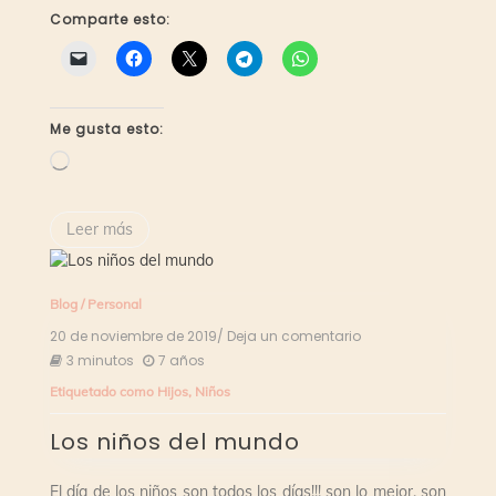
Comparte esto:
Me gusta esto:
Cargando...
Leer más
Blog
/
Personal
20 de noviembre de 2019
/ Deja un comentario
en
Los
3 minutos
7 años
niños
Etiquetado como
Hijos
,
Niños
del
mundo
Los niños del mundo
El día de los niños son todos los días!!! son lo mejor, son