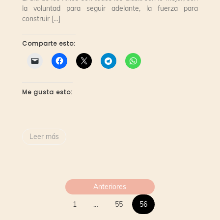
la voluntad para seguir adelante, la fuerza para
construir […]
Comparte esto:
Me gusta esto:
Leer más
Paginación
Anteriores
de
1
…
55
56