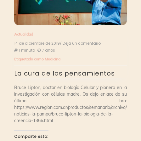
Actualidad
14 de diciembre de 2019
/ Deja un comentario
en
La
1 minuto
7 años
cura
Etiquetado como
Medicina
de
los
La cura de los pensamientos
pensamientos
Bruce Lipton, doctor en biología Celular y pionero en la
investigación con células madre. Os dejo enlace de su
último libro:
https://www.region.com.ar/productos/semanario/archivo/
noticias-la-pampa/bruce-lipton-la-biologia-de-la-
creencia-1366.html
Comparte esto: