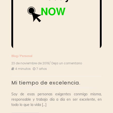
Blog
/
Personal
23 de noviembre de 2019
/ Deja un comentario
en
Mi
4 minutos
7 años
tiempo
de
Mi tiempo de excelencia.
excelencia.
Soy de esas personas exigentes conmigo misma,
responsable y trabajo día a día en ser excelente, en
todo lo que la vida […]