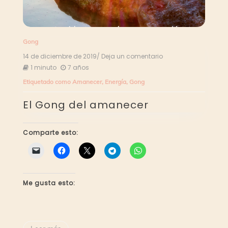
Gong
14 de diciembre de 2019
/ Deja un comentario
en
El
1 minuto
7 años
Gong
Etiquetado como
Amanecer
,
Energía
,
Gong
del
amanecer
El Gong del amanecer
Comparte esto:
Me gusta esto: