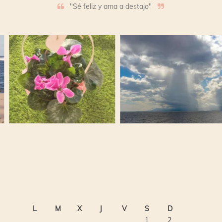
"Sé feliz y ama a destajo"
L
M
X
J
V
S
D
1
2