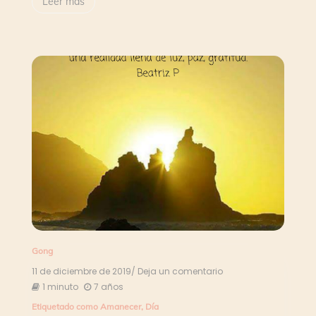
Leer más
Gong
11 de diciembre de 2019
/ Deja un comentario
en
El
1 minuto
7 años
Gong
Etiquetado como
Amanecer
,
Día