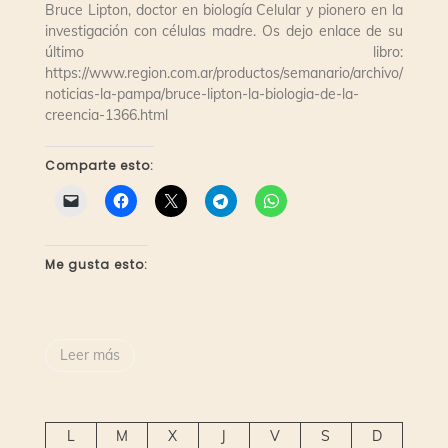
Bruce Lipton, doctor en biología Celular y pionero en la
investigación con células madre. Os dejo enlace de su
último libro:
https://www.region.com.ar/productos/semanario/archivo/
noticias-la-pampa/bruce-lipton-la-biologia-de-la-
creencia-1366.html
Comparte esto:
Me gusta esto:
Leer más
L
M
X
J
V
S
D