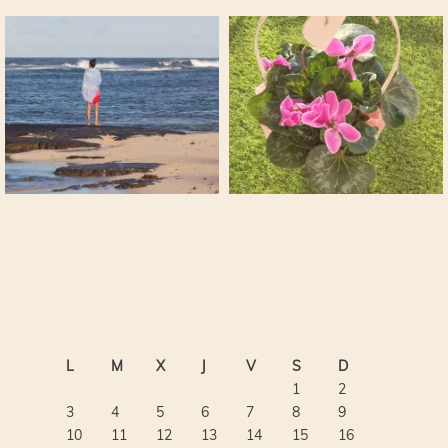
L
M
X
J
V
S
D
1
2
3
4
5
6
7
8
9
10
11
12
13
14
15
16