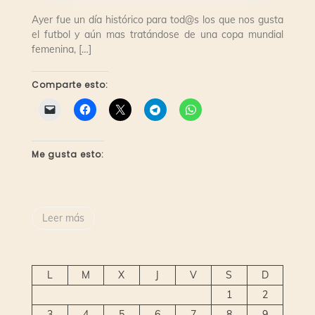
Ayer fue un día histórico para tod@s los que nos gusta
el futbol y aún mas tratándose de una copa mundial
femenina, […]
Comparte esto:
Me gusta esto:
Leer más
L
M
X
J
V
S
D
1
2
3
4
5
6
7
8
9