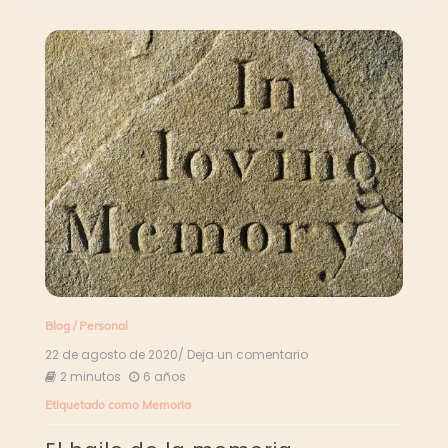
Blog
/
Personal
22 de agosto de 2020
/ Deja un comentario
en
El
2 minutos
6 años
baile
Etiquetado como
Memoria
de
la
memoria…