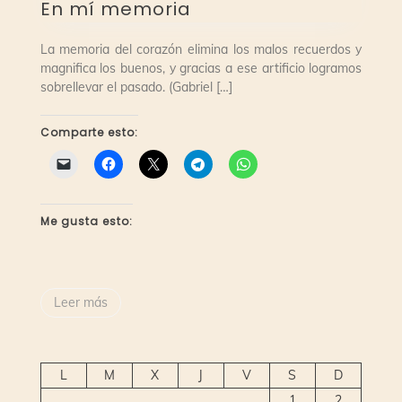
En mí memoria
La memoria del corazón elimina los malos recuerdos y
magnifica los buenos, y gracias a ese artificio logramos
sobrellevar el pasado. (Gabriel […]
Comparte esto:
Me gusta esto:
Leer más
L
M
X
J
V
S
D
1
2