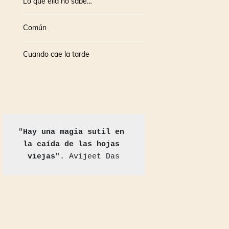
Lo que ella no sabe…
Común
Cuando cae la tarde
"
Hay una magia sutil en 
la caída de las hojas 
viejas
". Avijeet Das