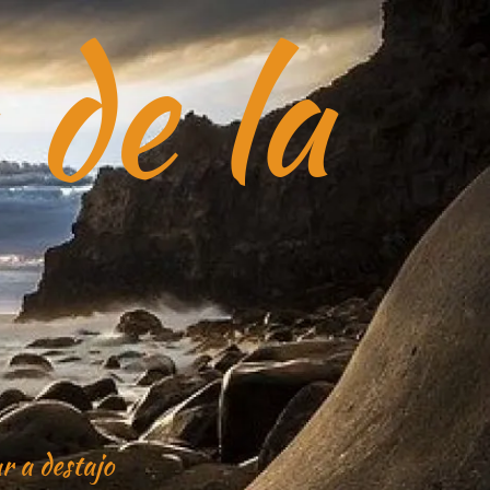
 de la
r a destajo