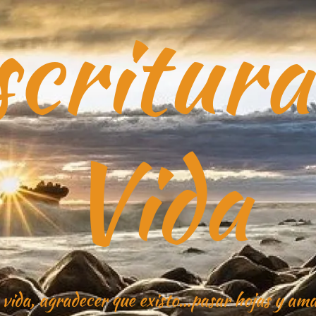
critura
Vida
 vida, agradecer que existo…pasar hojas y ama