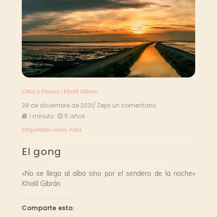
Citas y Frases
/
Khalil Gibran
28 de diciembre de 2021
/ Deja un comentario
en
El
1 minuto
5 años
gong
Etiquetado como
Alba
El gong
«No se llega al alba sino por el sendero de la noche»
Khalil Gibrán
Comparte esto: