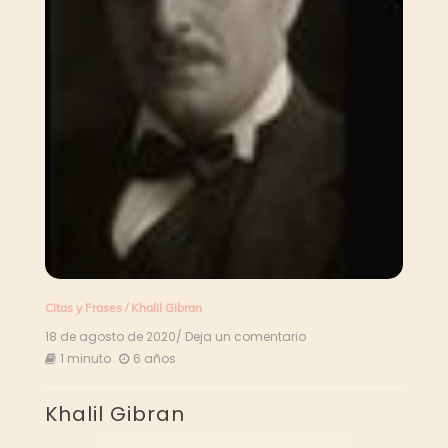
Citas y Frases
/
Khalil Gibran
18 de agosto de 2020
/ Deja un comentario
en
Khalil
1 minuto
6 años
Gibran
Khalil Gibran