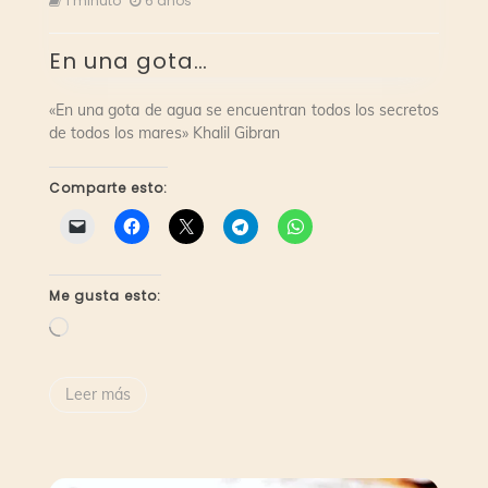
1 minuto
6 años
una
gota…
En una gota…
«En una gota de agua se encuentran todos los secretos
de todos los mares» Khalil Gibran
Comparte esto:
Me gusta esto:
Cargando...
Leer más