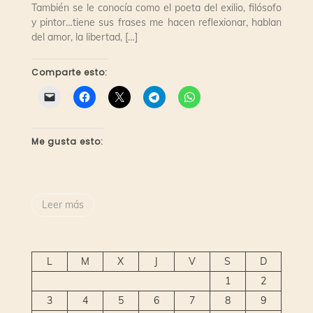
También se le conocía como el poeta del exilio, filósofo
y pintor…tiene sus frases me hacen reflexionar, hablan
del amor, la libertad, […]
Comparte esto:
Me gusta esto:
Leer más
L
M
X
J
V
S
D
1
2
3
4
5
6
7
8
9