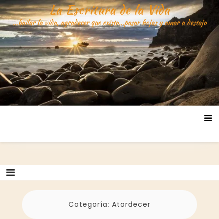
Saltar
La Escritura de la Vida
al
…bailar la vida, agradecer que existo…pasar hojas y amar a destajo
contenido
Categoría:
Atardecer