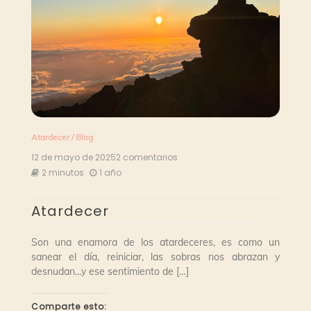
Atardecer
/
Blog
12 de mayo de 2025
2 comentarios
en
Atardecer
2 minutos
1 año
Atardecer
Son una enamora de los atardeceres, es como un
sanear el día, reiniciar, las sobras nos abrazan y
desnudan…y ese sentimiento de […]
Comparte esto: